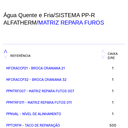
Água Quente e Fria/SISTEMA PP-R
ALFATHERM/
MATRIZ REPARA FUROS
CAIXA
REFERÊNCIA
(UN)
MFCRACCP21 - BROCA CRANIANA 21
1
MFCRACCP32 - BROCA CRANIANA 32
1
PPMTRF007 - MATRIZ REPARA FUTOS 007
1
PPMTRF011 - MATRIZ REPARA FUTOS 011
1
PPNVAL - NÍVEL DE ALINHAMENTO
1
PPTCRFM - TACO DE REPARAÇÃO
500