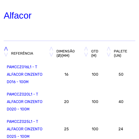
Alfacor
DIMENSÃO
QTD
PALETE
REFERÊNCIA
(Ø)(MM)
(M)
(UN)
PAMCCZ016L1 - T
ALFACOR CINZENTO
16
100
50
D016 - 100M
PAMCCZ020L1 - T
ALFACOR CINZENTO
20
100
40
D020 - 100M
PAMCCZ025L1 - T
ALFACOR CINZENTO
25
100
24
D025 - 100M