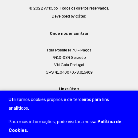
© 2022 Alfatubo. Todos os direitos reservados.
critec
Developed by
.
Onde nos encontrar
Rua Poente Nº70 – Paços
4410-034 Serzedo
V.N.Gaia Portugal
GPS 41.040070,-8.615469
Links úteis
Utilizamos cookies próprios e de terceiros para fins
Termos e Condições
analíticos.
Política de Privacidade
Para mais informações, pode visitar a nossa
Política de
Mapa do Site
Cookies
.
Condições Gerais de Venda