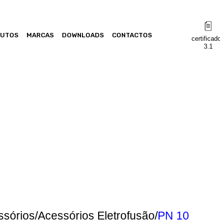
DUTOS
MARCAS
DOWNLOADS
CONTACTOS
certificad
3.1
CONHEÇA OS NOSSOS
produtos
sórios/Acessórios Eletrofusão/
PN 10