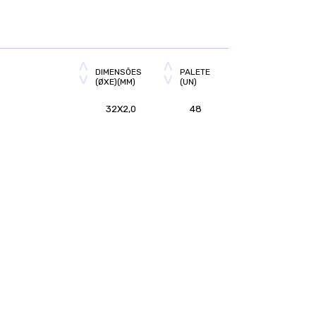
DIMENSÕES
PALETE
(ØXE)(MM)
(UN)
32X2,0
48